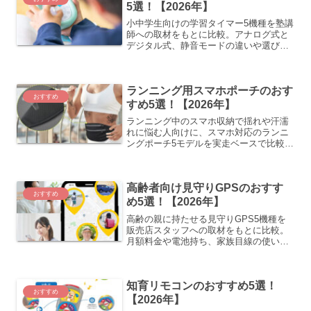
5選！【2026年】
小中学生向けの学習タイマー5機種を塾講
師への取材をもとに比較。アナログ式と
デジタル式、静音モードの違いや選び方
まで紹介します。
ランニング用スマホポーチのおす
おすすめ
すめ5選！【2026年】
ランニング中のスマホ収納で揺れや汗濡
れに悩む人向けに、スマホ対応のランニ
ングポーチ5モデルを実走ベースで比較。
2026年4月時点で評価の高いウエスト型
を中心に紹介します。
高齢者向け見守りGPSのおすす
おすすめ
め5選！【2026年】
高齢の親に持たせる見守りGPS5機種を
販売店スタッフへの取材をもとに比較。
月額料金や電池持ち、家族目線の使いや
すさまで紹介します。
知育リモコンのおすすめ5選！
おすすめ
【2026年】